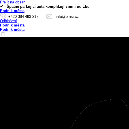
Přejít na obsah
✔ - Špatně parkující auta komplikují zimní údržbu
Podnik města
+420 384 493 217
info@pmsi.cz
Odhlášení
Podnik města
Podnik města