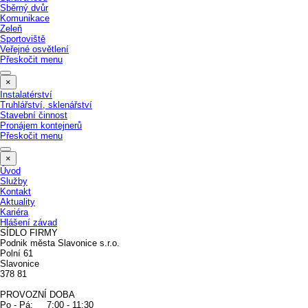
Sběrný dvůr
Komunikace
Zeleň
Sportoviště
Veřejné osvětlení
Přeskočit menu
×
Instalatérství
Truhlářství, sklenářství
Stavební činnost
Pronájem kontejnerů
Přeskočit menu
×
Úvod
Služby
Kontakt
Aktuality
Kariéra
Hlášení závad
SÍDLO FIRMY
Podnik města Slavonice s.r.o.
Polní 61
Slavonice
378 81
PROVOZNÍ DOBA
Po - Pá: 7:00 - 11:30