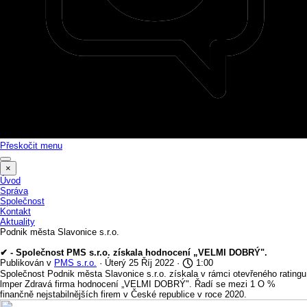
Přeskočit menu
×
Úvod
Správa
Společnost
Kontakt
Aktuality
Podnik města Slavonice s.r.o.
✔ - Společnost PMS s.r.o. získala hodnocení „VELMI DOBRÝ".
Publikován v
PMS s.r.o.
· Úterý 25 Říj 2022 ·
1:00
Společnost Podnik města Slavonice s.r.o. získala v rámci otevřeného ratingu
lmper Zdravá firma hodnocení „VELMI DOBRÝ". Řadí se mezi 1 O %
finančně nejstabilnějších
firem v České republice v roce 2020.