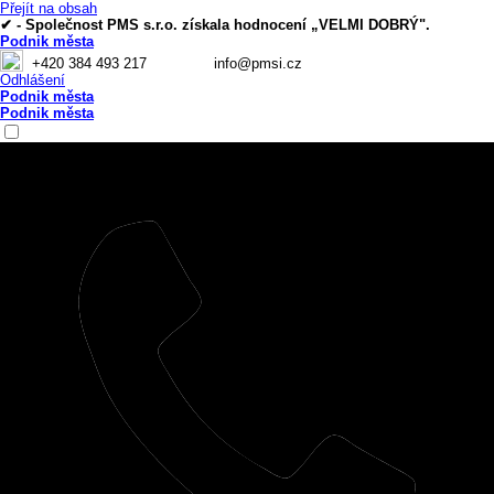
Přejít na obsah
✔ - Společnost PMS s.r.o. získala hodnocení „VELMI DOBRÝ".
Podnik města
+420 384 493 217
info@pmsi.cz
Odhlášení
Podnik města
Podnik města