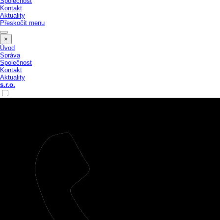
Společnost
Kontakt
Aktuality
Přeskočit menu
×
Úvod
Správa
Společnost
Kontakt
Aktuality
s.r.o.