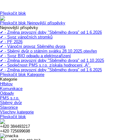
Přeskočit blok
Přeskočit blok Nejnovější příspěvky
Nejnovější příspěvky
✔ - Změna provozní doby "Sběrného dvora" od 1.6.2026
✔ - Svoz vánočních stromků
✔ - PF 2026
✔ - Vánoční provoz Sběrného dvora
✔ - Sběrný dvůr o státním svátku 28.10.2025 otevřen
✔ - Svoz BIO odpadu a elektrozařízení
✔ - Změna provozní doby "Sběrného dvora" od 1.10.2025
✔ - Společnost PMS s.r.o. získala hodnocení „A".
✔ - Změna provozní doby "Sběrného dvora" od 1.6.2025
Přeskočit blok Kategorie
Kategorie
Hřbitov
Komunikace
Odpady
PMS s.r.o.
Sběrný dvůr
Slavonice
Všechny kategorie
Přeskočit blok
+420 384493217
+420 725699698