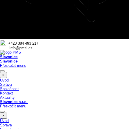
+420 384 493 217
info@pmsi.cz
Slavonice
Slavonice
Přeskočit menu
×
Úvod
Správa
Společnost
Kontakt
Aktuality
Slavonice s.r.o.
Přeskočit menu
×
Úvod
Správa