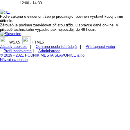
12:00 - 14:30
Podle zákona o evidenci tržeb je prodávající povinen vystavit kupujícímu
účtenku.
Zároveň je povinen zaevidovat přijatou tržbu u správce daně on-line. V
případě technického výpadku pak nejpozději do 48 hodin.
WSX5
HTML5
Zásady cookies
|
Ochrana osobních údajů
|
Přístupnost webu
|
Profil zadavatele
|
Administrace
© 2019 - 2021 PODNIK MĚSTA SLAVONICE s.r.o.
Návrat na obsah