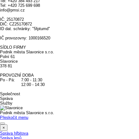
Tel: +420 384 493 217
Tel: +420 725 699 698
info@pmsi.cz
IČ: 25170872
DIČ: CZ25170872
ID dat. schránky: "5fptumd"
IČ provozovny: 1000166520
SÍDLO FIRMY
Podnik města Slavonice s.r.o.
Polní 61
Slavonice
378 81
PROVOZNÍ DOBA
Po - Pá: 7:00 - 11:30
12:00 - 14:30
Společnost
Správa
Služby
Podnik města Slavonice s.r.o.
Přeskočit menu
×
Správa hřbitova
Správa lesů